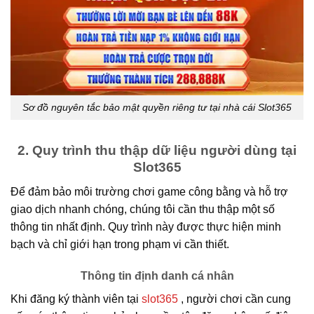
Sơ đồ nguyên tắc bảo mật quyền riêng tư tại nhà cái Slot365
2. Quy trình thu thập dữ liệu người dùng tại
Slot365
Để đảm bảo môi trường chơi game công bằng và hỗ trợ
giao dịch nhanh chóng, chúng tôi cần thu thập một số
thông tin nhất định. Quy trình này được thực hiện minh
bạch và chỉ giới hạn trong phạm vi cần thiết.
Thông tin định danh cá nhân
Khi đăng ký thành viên tại
slot365
, người chơi cần cung