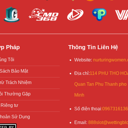
ợp Pháp
Thông Tin Liên Hệ
ng Tôi
Website
:
nurturingwomen
Sách Bảo Mật
Địa chỉ
:
114 PHU THO HOA
rừ Trách Nhiệm
Quan Tan Phu Thanh pho 
ỏi Thường Gặp
Minh
Riêng tư
Số điện
thoại
:
0967316136
Khoản Sử Dụng
Email
:
888slot@wettingbl