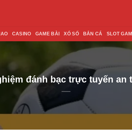
HAO
CASINO
GAME BÀI
XỔ SỐ
BẮN CÁ
SLOT GA
ghiệm đánh bạc trực tuyến an 