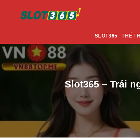
Bỏ
qua
nội
dung
SLOT365
THỂ T
Slot365 – Trải n