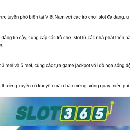
ực tuyến phổ biến tại Việt Nam với các trò chơi slot đa dạng, 
 đáng tin cậy, cung cấp các trò chơi slot từ các nhà phát triển 
m.
 3 reel và 5 reel, cùng các tựa game jackpot với đồ họa sống đ
5 thường xuyên có khuyến mãi chào mừng, vòng quay miễn phí v