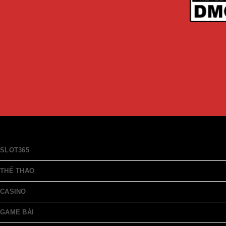
SLOT365
THỂ THAO
CASINO
GAME BÀI