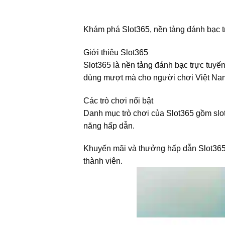
Khám phá Slot365, nền tảng đánh bạc tr
Giới thiệu Slot365
Slot365 là nền tảng đánh bạc trực tuyến
dùng mượt mà cho người chơi Việt Na
Các trò chơi nổi bật
Danh mục trò chơi của Slot365 gồm slot
năng hấp dẫn.
Khuyến mãi và thưởng hấp dẫn
Slot36
thành viên.