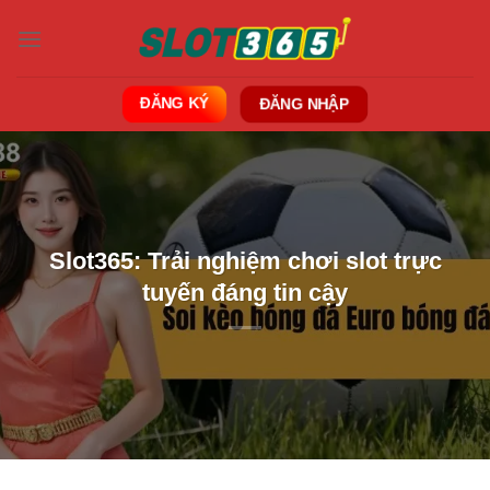
Bỏ
qua
nội
dung
ĐĂNG KÝ
ĐĂNG NHẬP
Slot365: Trải nghiệm chơi slot trực
tuyến đáng tin cậy