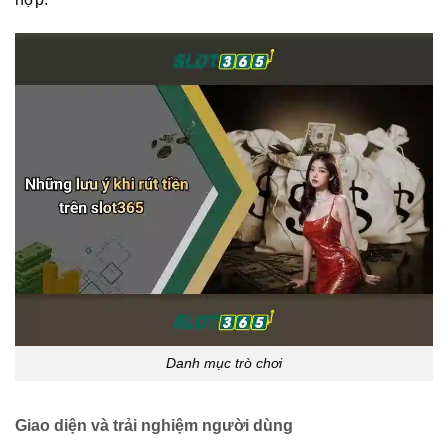
Danh mục trò chơi
Giao diện và trải nghiệm người dùng