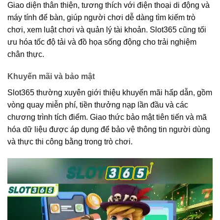
Giao diện thân thiện, tương thích với điện thoại di động và
máy tính để bàn, giúp người chơi dễ dàng tìm kiếm trò
chơi, xem luật chơi và quản lý tài khoản. Slot365 cũng tối
ưu hóa tốc độ tải và đồ họa sống động cho trải nghiệm
chân thực.
Khuyến mãi và bảo mật
Slot365 thường xuyên giới thiệu khuyến mãi hấp dẫn, gồm
vòng quay miễn phí, tiền thưởng nạp lần đầu và các
chương trình tích điểm. Giao thức bảo mật tiên tiến và mã
hóa dữ liệu được áp dụng để bảo vệ thông tin người dùng
và thực thi công bằng trong trò chơi.