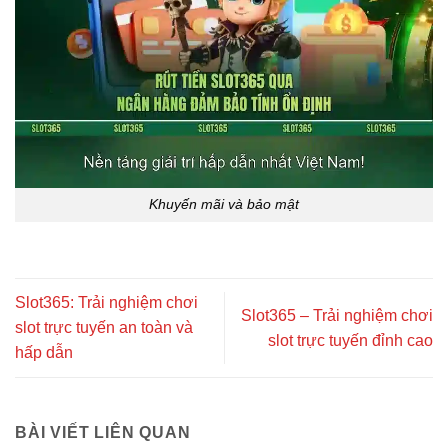
Khuyến mãi và bảo mật
Slot365: Trải nghiệm chơi
Slot365 – Trải nghiệm chơi
slot trực tuyến an toàn và
slot trực tuyến đỉnh cao
hấp dẫn
BÀI VIẾT LIÊN QUAN