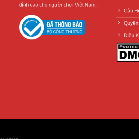
đỉnh cao cho người chơi Việt Nam..
Câu H
Quyền 
Điều 