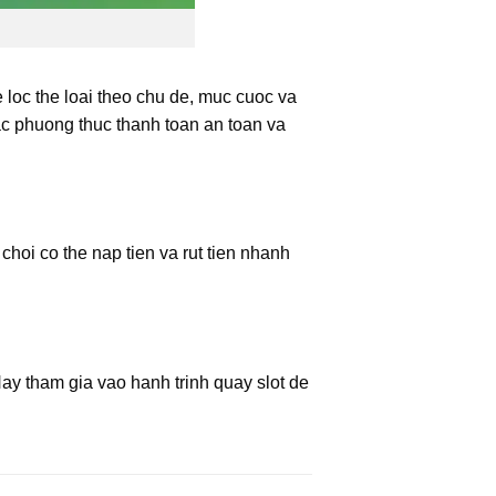
 loc the loai theo chu de, muc cuoc va
ac phuong thuc thanh toan an toan va
hoi co the nap tien va rut tien nhanh
Hay tham gia vao hanh trinh quay slot de