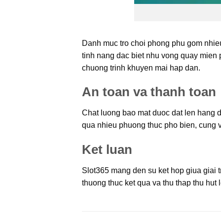
Danh muc tro choi phong phu gom nhieu t
tinh nang dac biet nhu vong quay mien p
chuong trinh khuyen mai hap dan.
An toan va thanh toan
Chat luong bao mat duoc dat len hang da
qua nhieu phuong thuc pho bien, cung v
Ket luan
Slot365 mang den su ket hop giua giai t
thuong thuc ket qua va thu thap thu hut 