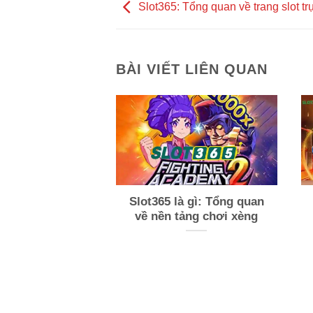
Slot365: Tổng quan về trang slot tr
BÀI VIẾT LIÊN QUAN
Slot365 là gì: Tổng quan
về nền tảng chơi xèng