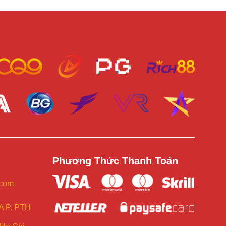
Phương Thức Thanh Toán
.com
 P. PTH