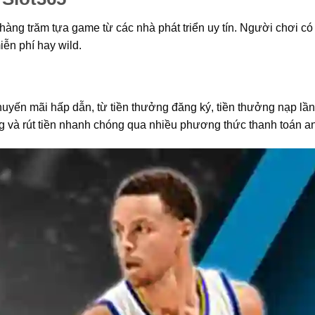
hàng trăm tựa game từ các nhà phát triển uy tín. Người chơi có
iễn phí hay wild.
uyến mãi hấp dẫn, từ tiền thưởng đăng ký, tiền thưởng nạp lần 
 và rút tiền nhanh chóng qua nhiều phương thức thanh toán an