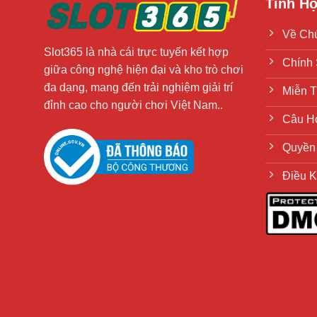
Tính H
Về Chú
Slot365 là nhà cái trực tuyến kết hợp
Chính 
giữa công nghệ hiện đại và kho trò chơi
đa dạng, mang đến trải nghiệm giải trí
Miễn T
đỉnh cao cho người chơi Việt Nam..
Câu H
Quyền 
Điều 