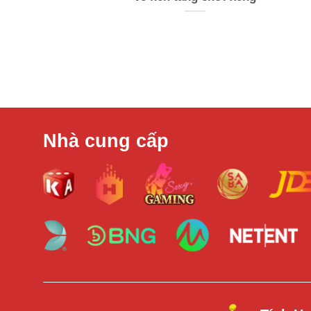
Nhà cung cấp