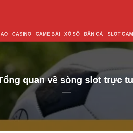
HAO
CASINO
GAME BÀI
XỔ SỐ
BẮN CÁ
SLOT GA
 Tổng quan về sòng slot trực tu