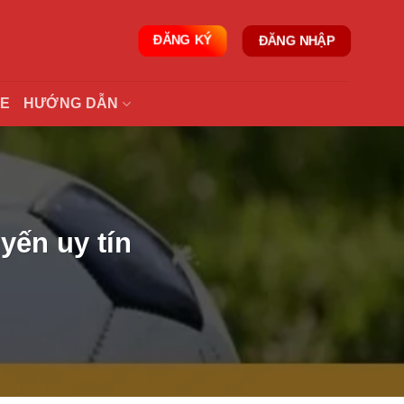
ĐĂNG KÝ
ĐĂNG NHẬP
ME
HƯỚNG DẪN
yến uy tín