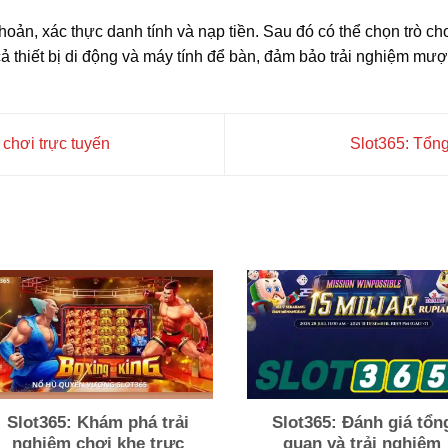
khoản, xác thực danh tính và nạp tiền. Sau đó có thể chọn trò c
ả thiết bị di động và máy tính để bàn, đảm bảo trải nghiệm mượ
 chơi trực tuyến
Slot365: Tổng
Slot365: Khám phá trải
Slot365: Đánh giá tổn
nghiệm chơi khe trực
quan và trải nghiệm