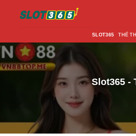
Bỏ
qua
nội
dung
SLOT365
THỂ T
Slot365 -