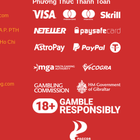
Phương Thức Thanh Toán
.com
 P. PTH
Ho Chi
og.com