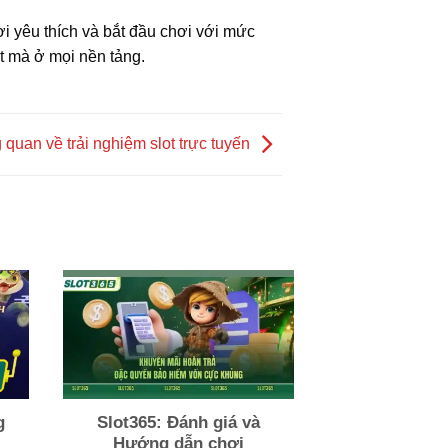
hơi yêu thích và bắt đầu chơi với mức
t mà ở mọi nền tảng.
 quan về trải nghiệm slot trực tuyến
g
Slot365: Đánh giá và
Hướng dẫn chơi