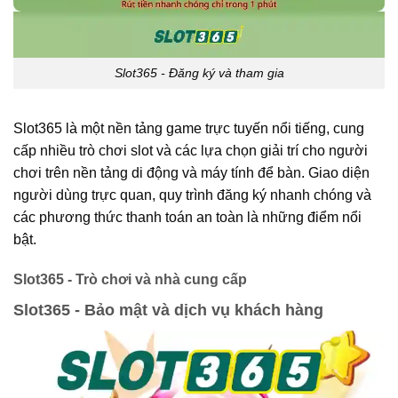
Slot365 - Đăng ký và tham gia
Slot365 là một nền tảng game trực tuyến nổi tiếng, cung
cấp nhiều trò chơi slot và các lựa chọn giải trí cho người
chơi trên nền tảng di động và máy tính để bàn. Giao diện
người dùng trực quan, quy trình đăng ký nhanh chóng và
các phương thức thanh toán an toàn là những điểm nổi
bật.
Slot365 - Trò chơi và nhà cung cấp
Slot365 - Bảo mật và dịch vụ khách hàng