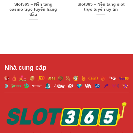
Slot365 – Nền tảng
Slot365 – Nền tảng slot
casino trực tuyến hàng
trực tuyến uy tín
đầu
Nhà cung cấp