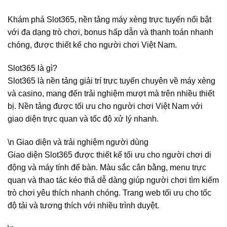
Khám phá Slot365, nền tảng máy xèng trực tuyến nổi bật
với đa dạng trò chơi, bonus hấp dẫn và thanh toán nhanh
chóng, được thiết kế cho người chơi Việt Nam.
Slot365 là gì?
Slot365 là nền tảng giải trí trực tuyến chuyên về máy xèng
và casino, mang đến trải nghiệm mượt mà trên nhiều thiết
bị. Nền tảng được tối ưu cho người chơi Việt Nam với
giao diện trực quan và tốc độ xử lý nhanh.
\n
Giao diện và trải nghiệm người dùng
Giao diện Slot365 được thiết kế tối ưu cho người chơi di
động và máy tính để bàn. Màu sắc cân bằng, menu trực
quan và thao tác kéo thả dễ dàng giúp người chơi tìm kiếm
trò chơi yêu thích nhanh chóng. Trang web tối ưu cho tốc
độ tải và tương thích với nhiều trình duyệt.