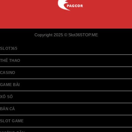
Copyright 2025 ©
Slot365TOP.ME
SLOT365
THỂ THAO
CASINO
GAME BÀI
XỔ SỐ
BẮN CÁ
SLOT GAME