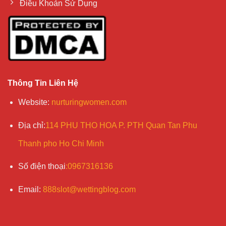
Điều Khoản Sử Dụng
Thông Tin Liên Hệ
Website
:
nurturingwomen.com
Địa chỉ
:
114 PHU THO HOA P. PTH Quan Tan Phu
Thanh pho Ho Chi Minh
Số điện
thoại
:
0967316136
Email
:
888slot@wettingblog.com