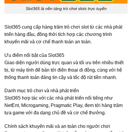
Slot365 là nền tảng trò chơi slots trực tuyến
Slot365 cung cấp hàng trăm trò chơi slot từ các nhà phát
triển hàng đầu, đồng thời tích hợp các chương trình
khuyến mãi và cơ chế thanh toán an toàn.
Ưu điểm nổi bật của Slot365
Giao diện người dùng trực quan và tối ưu trên nhiều thiết
bị, từ máy tính để bàn tới điện thoại di động, cùng với hệ
thống thanh toán đáng tin cậy và tốc độ rút tiền nhanh.
Danh mục trò chơi và nhà phát triển
Slot365 hợp tác với các nhà phát triển nổi tiếng như
NetEnt, Microgaming, Pragmatic Play, đem tới hàng trăm
tựa game với đa dạng chủ đề và cơ chế thưởng.
Chính sách khuyến mãi và an toàn cho người chơi